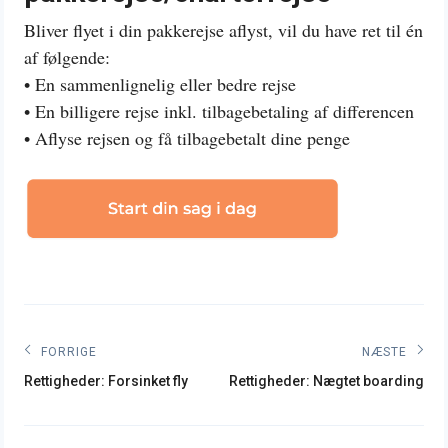
Bliver flyet i din pakkerejse aflyst, vil du have ret til én
af følgende:
• En sammenlignelig eller bedre rejse
• En billigere rejse inkl. tilbagebetaling af differencen
• Aflyse rejsen og få tilbagebetalt dine penge
Indlægsnavigation
FORRIGE
NÆSTE
Forrige
Næste
Rettigheder: Forsinket fly
Rettigheder: Nægtet boarding
indlæg:
indlæg: