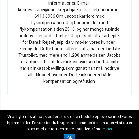
informationer. E-mail:
kundeservice@danskrejsehjaelp.dk Telefonnummer:
6913 6906 Om Jacobs karriere med
flykompensation: Jeg har arbejdet med
flykompensation siden 2016, og har mange tusinde
inddrivelser under bæltet. Jeg er stolt af at arbejde
for Dansk Rejsehjælp, da vi møder vores kunder i
øjenhøjde. Dette har resulteret i at vi har den bedste
Trustpilot, med mere end 1.200 anmeldelser. Jacobs
er autorisret til at drive inkassovirksomhed: Jacob
har en inkassobevilling, som gør at han må inddrive
alle tilgodehavender. Dette inkluderer både
kompensation og refusion.
Vi benytter os af cookies for at sikre den bedste oplevelse med vores
hjemmesider. Fortsætter du brugen af hjemmesiden antager vi at du er
okay med dette. Læs mere i bunden af siden
her.
© 2026
Dansk Rejsehjælps blog om dine rettigheder og flykompensation
ved forsinket fly
Ok