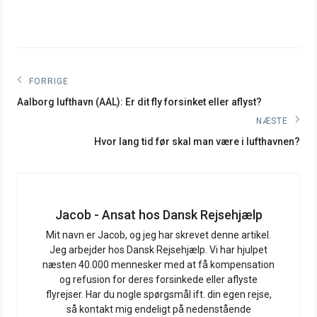
Indlægsnavigation
FORRIGE
Forrige
Aalborg lufthavn (AAL): Er dit fly forsinket eller aflyst?
indlæg:
NÆSTE
Næste
Hvor lang tid før skal man være i lufthavnen?
indlæg:
Jacob - Ansat hos Dansk Rejsehjælp
Mit navn er Jacob, og jeg har skrevet denne artikel.
Jeg arbejder hos Dansk Rejsehjælp. Vi har hjulpet
næsten 40.000 mennesker med at få kompensation
og refusion for deres forsinkede eller aflyste
flyrejser. Har du nogle spørgsmål ift. din egen rejse,
så kontakt mig endeligt på nedenstående