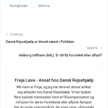
Rettigheder
Skiferie
Indlægsnavigation
FORRIGE
Forrige
Dansk Rejsehjælp er blevet nævnt i Politiken
indlæg:
NÆSTE
Næste
Aalborg lufthavn (AAL): Er dit fly forsinket eller aflyst?
indlæg:
Freja Løve - Ansat hos Dansk Rejsehjælp
Mit navn er Freja, og jeg har skrevet denne artikel.
Jeg arbejder hos Dansk Rejsehjælp. Vi har hjulpet
flere tusinde mennesker med at få kompensation og
refusion for deres forsinkede eller aflyste flyrejser.
Har du nogle spørgsmål ift. din egen rejse, så kontakt